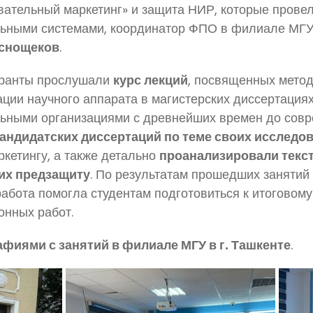
вательный маркетинг» и защита НИР, которые прове
ными системами, координатор ФПО в филиале МГУ в г
аснощеков
.
транты прослушали
курс лекций
, посвященных метод
ции научного аппарата в магистерских диссертациях
ьными организациями с древнейших времен до совр
кандидатских диссертаций по теме своих исследов
кетингу, а также детально
проанализировали текст
их предзащиту
. По результатам прошедших заняти
абота помогла студентам подготовиться к итоговому
нных работ.
фиями с занятий в филиале МГУ в г. Ташкенте
.