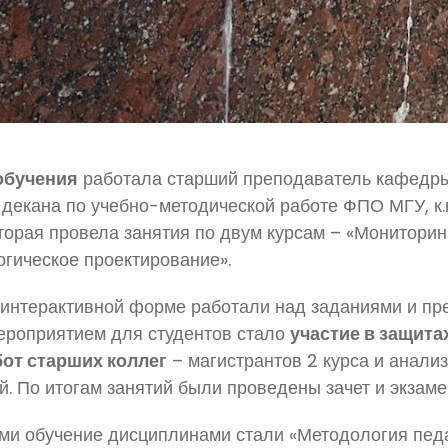
 обучения
работала старший преподаватель кафедр
 декана по учебно-методической работе ФПО МГУ, к.
оторая провела занятия по двум курсам – «Монитори
огическое проектирование».
в интерактивной форме работали над заданиями и пр
ероприятием для студентов стало
участие в защит
от старших коллег
– магистрантов 2 курса и анали
. По итогам занятий были проведены зачет и экзаме
 обучение дисциплинами стали «Методология педа