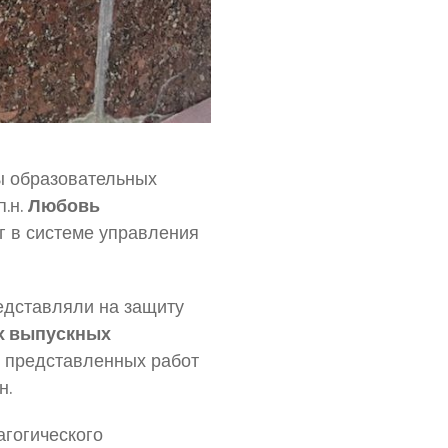
ы образовательных
п.н.
Любовь
нг в системе управления
едставляли на защиту
ах выпускных
з представленных работ
н.
гогического