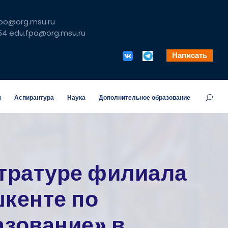
fpo@org.msu.ru
54 edu.fpo@org.msu.ru
Написать
м
Аспирантура
Наука
Дополнительное образование
истратуре филиала
шкенте по
азование» в