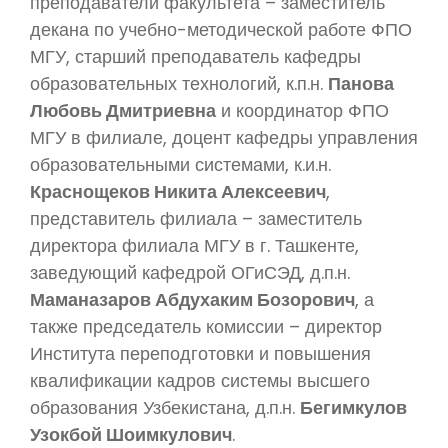
преподаватели факультета – заместитель
декана по учебно-методической работе ФПО
МГУ, старший преподаватель кафедры
образовательных технологий, к.п.н.
Панова
Любовь Дмитриевна
и координатор ФПО
МГУ в филиале, доцент кафедры управления
образовательными системами, к.и.н.
Краснощеков Никита Алексеевич
,
представитель филиала – заместитель
директора филиала МГУ в г. Ташкенте,
заведующий кафедрой ОГиСЭД, д.п.н.
Маманазаров Абдухаким Бозорович
, а
также председатель комиссии – директор
Института переподготовки и повышения
квалификации кадров системы высшего
образования Узбекистана, д.п.н.
Бегимкулов
Узокбой Шоимкулович
.