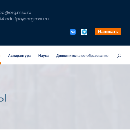
fpo@org.msu.ru
54 edu.fpo@org.msu.ru
Написать
м
Аспирантура
Наука
Дополнительное образование
Ы